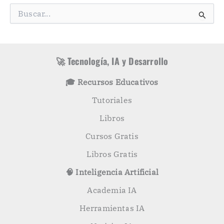
g
B
o
u
r
s
í
c
a
a
s
r
🚀 Tecnología, IA y Desarrollo
p
o
🎓 Recursos Educativos
r
:
Tutoriales
Libros
Cursos Gratis
Libros Gratis
🧠 Inteligencia Artificial
Academia IA
Herramientas IA