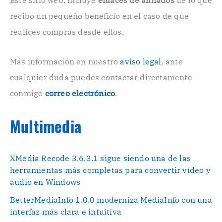
t
r
recibo un pequeño beneficio en el caso de que
ó
n
realices compras desde ellos.
i
c
o
Más información en nuestro
aviso legal
, ante
.
cualquier duda puedes contactar directamente
.
conmigo
correo electrónico
.
Multimedia
XMedia Recode 3.6.3.1 sigue siendo una de las
herramientas más completas para convertir vídeo y
audio en Windows
BetterMediaInfo 1.0.0 moderniza MediaInfo con una
interfaz más clara e intuitiva