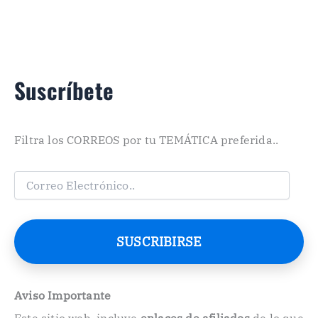
Suscríbete
Filtra los CORREOS por tu TEMÁTICA preferida..
C
o
r
r
e
SUSCRIBIRSE
o
E
l
e
Aviso Importante
c
Este sitio web, incluye
enlaces de afiliados
de lo que