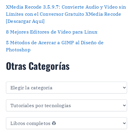
XMedia Recode 3.5.9.7: Convierte Audio y Video sin
Límites con el Conversor Gratuito XMedia Recode
[Descargar Aquí]
8 Mejores Editores de Video para Linux
5 Métodos de Acercar a GIMP al Diseño de
Photoshop
Otras Categorías
O
t
r
a
s
C
a
t
e