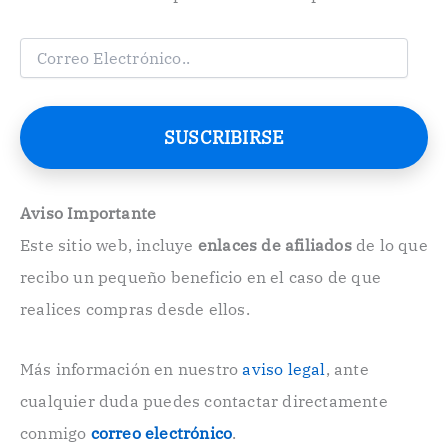
C
o
r
r
e
SUSCRIBIRSE
o
E
l
e
Aviso Importante
c
Este sitio web, incluye
enlaces de afiliados
de lo que
t
r
recibo un pequeño beneficio en el caso de que
ó
n
realices compras desde ellos.
i
c
o
Más información en nuestro
aviso legal
, ante
.
cualquier duda puedes contactar directamente
.
conmigo
correo electrónico
.