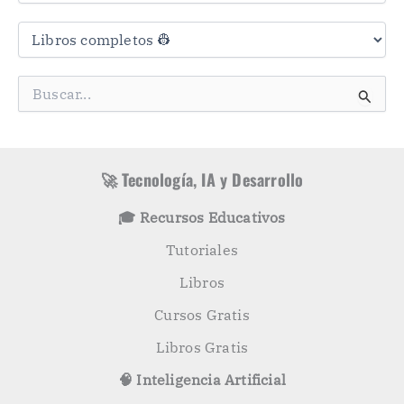
C
a
t
e
g
B
o
u
r
s
í
c
a
a
s
r
🚀 Tecnología, IA y Desarrollo
p
o
🎓 Recursos Educativos
r
:
Tutoriales
Libros
Cursos Gratis
Libros Gratis
🧠 Inteligencia Artificial