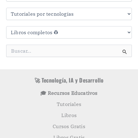
r
a
s
C
a
t
e
g
B
o
u
r
s
í
c
a
a
s
r
🚀 Tecnología, IA y Desarrollo
p
o
🎓 Recursos Educativos
r
:
Tutoriales
Libros
Cursos Gratis
Libros Gratis