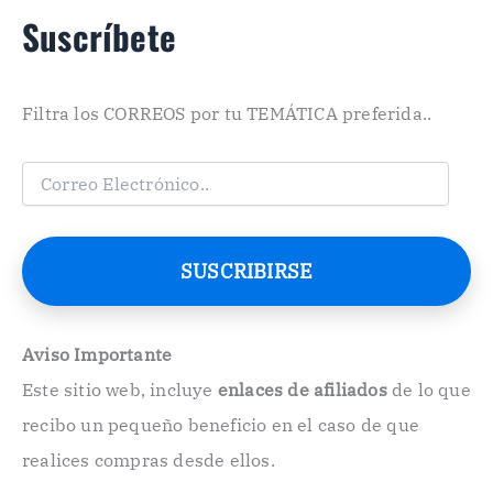
Suscríbete
Filtra los CORREOS por tu TEMÁTICA preferida..
C
o
r
r
e
SUSCRIBIRSE
o
E
l
e
Aviso Importante
c
Este sitio web, incluye
enlaces de afiliados
de lo que
t
r
recibo un pequeño beneficio en el caso de que
ó
n
realices compras desde ellos.
i