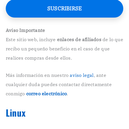
e
SUSCRIBIRSE
o
E
l
e
Aviso Importante
c
Este sitio web, incluye
enlaces de afiliados
de lo que
t
r
recibo un pequeño beneficio en el caso de que
ó
n
realices compras desde ellos.
i
c
o
Más información en nuestro
aviso legal
, ante
.
cualquier duda puedes contactar directamente
.
conmigo
correo electrónico
.
Linux