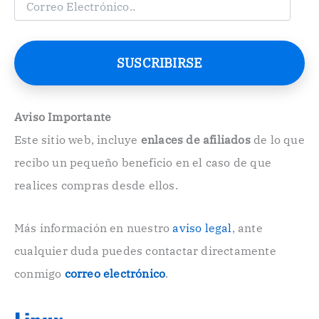
o
r
r
e
SUSCRIBIRSE
o
E
l
e
Aviso Importante
c
Este sitio web, incluye
enlaces de afiliados
de lo que
t
r
recibo un pequeño beneficio en el caso de que
ó
n
realices compras desde ellos.
i
c
o
Más información en nuestro
aviso legal
, ante
.
cualquier duda puedes contactar directamente
.
conmigo
correo electrónico
.