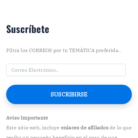
Suscríbete
Filtra los CORREOS por tu TEMÁTICA preferida..
C
o
r
r
e
SUSCRIBIRSE
o
E
l
e
Aviso Importante
c
Este sitio web, incluye
enlaces de afiliados
de lo que
t
r
recibo un pequeño beneficio en el caso de que