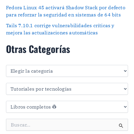
Fedora Linux 45 activará Shadow Stack por defecto
para reforzar la seguridad en sistemas de 64 bits
Tails 7.10.1 corrige vulnerabilidades críticas y
mejora las actualizaciones automáticas
Otras Categorías
O
t
r
a
s
C
a
t
e
g
B
o
u
r
s