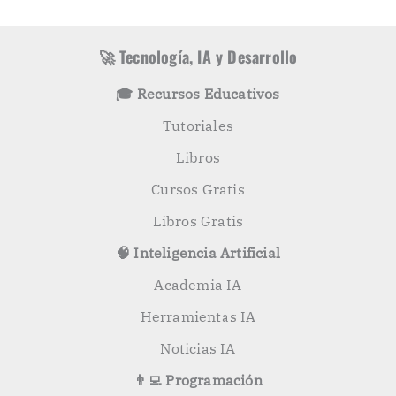
í
c
a
a
s
r
🚀 Tecnología, IA y Desarrollo
p
o
🎓 Recursos Educativos
r
:
Tutoriales
Libros
Cursos Gratis
Libros Gratis
🧠 Inteligencia Artificial
Academia IA
Herramientas IA
Noticias IA
👨‍💻 Programación