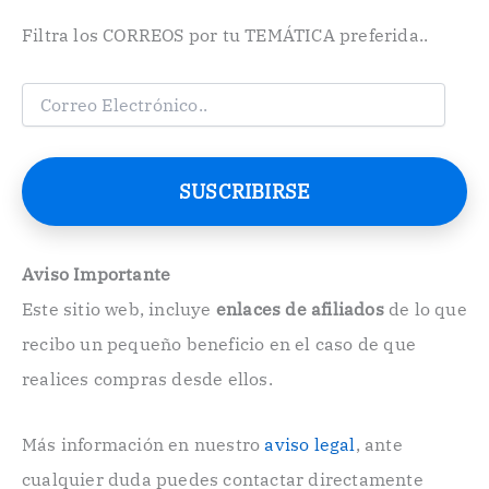
Filtra los CORREOS por tu TEMÁTICA preferida..
C
o
r
r
e
SUSCRIBIRSE
o
E
l
e
Aviso Importante
c
Este sitio web, incluye
enlaces de afiliados
de lo que
t
r
recibo un pequeño beneficio en el caso de que
ó
n
realices compras desde ellos.
i
c
o
Más información en nuestro
aviso legal
, ante
.
cualquier duda puedes contactar directamente
.