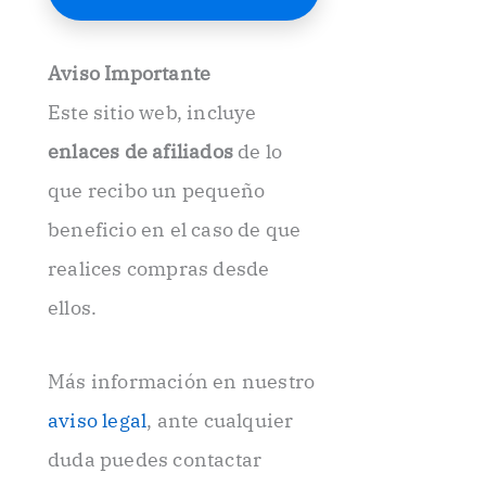
E
l
e
Aviso Importante
c
t
Este sitio web, incluye
r
ó
enlaces de afiliados
de lo
n
i
que recibo un pequeño
c
beneficio en el caso de que
o
.
realices compras desde
.
ellos.
Más información en nuestro
aviso legal
, ante cualquier
duda puedes contactar