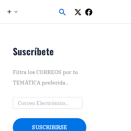
Buscar
➕
Suscríbete
Filtra los CORREOS por tu
TEMÁTICA preferida..
C
o
r
r
e
SUSCRIBIRSE
o