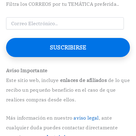
Filtra los CORREOS por tu TEMÁTICA preferida..
C
o
r
r
e
SUSCRIBIRSE
o
E
l
e
Aviso Importante
c
Este sitio web, incluye
enlaces de afiliados
de lo que
t
r
recibo un pequeño beneficio en el caso de que
ó
n
realices compras desde ellos.
i
c
o
Más información en nuestro
aviso legal
, ante
.
cualquier duda puedes contactar directamente
.