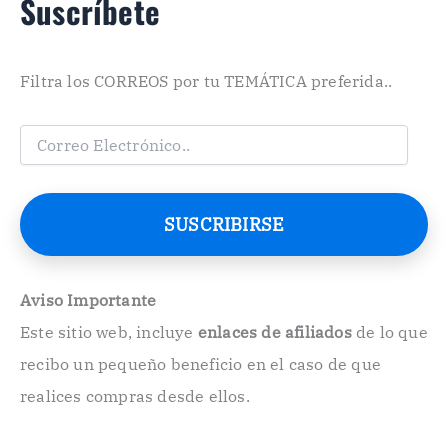
Suscríbete
Filtra los CORREOS por tu TEMÁTICA preferida..
C
o
r
r
e
SUSCRIBIRSE
o
E
l
e
Aviso Importante
c
Este sitio web, incluye
enlaces de afiliados
de lo que
t
r
recibo un pequeño beneficio en el caso de que
ó
n
realices compras desde ellos.
i
c