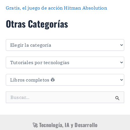
Gratis, el juego de acción Hitman Absolution
Otras Categorías
O
t
r
a
s
C
a
t
e
g
B
o
u
r
s
í
c
a
a
s
r
🚀 Tecnología, IA y Desarrollo
p