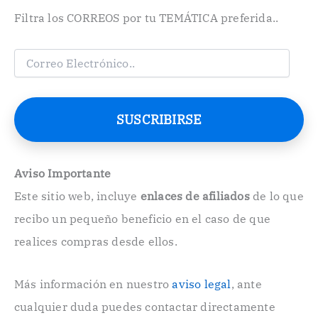
Filtra los CORREOS por tu TEMÁTICA preferida..
C
o
r
r
e
SUSCRIBIRSE
o
E
l
e
Aviso Importante
c
Este sitio web, incluye
enlaces de afiliados
de lo que
t
r
recibo un pequeño beneficio en el caso de que
ó
n
realices compras desde ellos.
i
c
o
Más información en nuestro
aviso legal
, ante
.
cualquier duda puedes contactar directamente
.