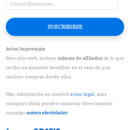
C
o
r
r
e
SUSCRIBIRSE
o
E
l
e
Aviso Importante
c
Este sitio web, incluye
enlaces de afiliados
de lo que
t
r
recibo un pequeño beneficio en el caso de que
ó
n
realices compras desde ellos.
i
c
o
Más información en nuestro
aviso legal
, ante
.
cualquier duda puedes contactar directamente
.
conmigo
correo electrónico
.