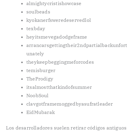
almightycristishowcase
soulbeads
kyokanerfsweredeservedlol
texbday
heyitsmevegadodgeframe
arrancarsgettingtheir2ndpartialbackunfort
unately
theykeepbeggingmeforcodes
temisburger
TheProdigy
itsalmostthatkindofsummer
NoobSoul
clavgotframemoggedbyasufratleader
EidMubarak
Los desarrolladores suelen retirar códigos antiguos