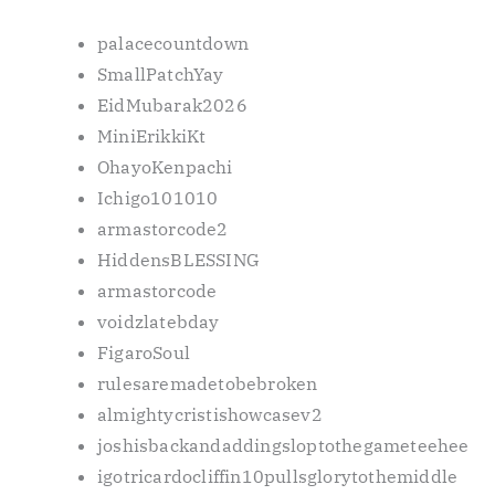
palacecountdown
SmallPatchYay
EidMubarak2026
MiniErikkiKt
OhayoKenpachi
Ichigo101010
armastorcode2
HiddensBLESSING
armastorcode
voidzlatebday
FigaroSoul
rulesaremadetobebroken
almightycristishowcasev2
joshisbackandaddingsloptothegameteehee
igotricardocliffin10pullsglorytothemiddle