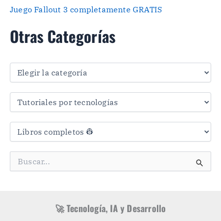
Juego Fallout 3 completamente GRATIS
Otras Categorías
O
t
r
a
s
C
a
t
e
g
B
o
u
r
s
í
c
a
a
s
r
🚀 Tecnología, IA y Desarrollo
p