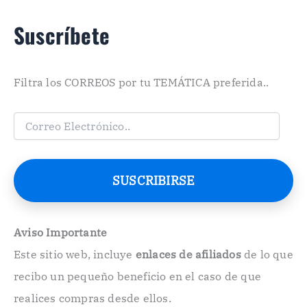
Suscríbete
Filtra los CORREOS por tu TEMÁTICA preferida..
C
o
r
r
e
SUSCRIBIRSE
o
E
l
e
Aviso Importante
c
Este sitio web, incluye
enlaces de afiliados
de lo que
t
r
recibo un pequeño beneficio en el caso de que
ó
n
realices compras desde ellos.