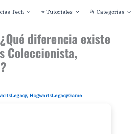
icias Tech
⭐ Tutoriales
📂 Categorías
¿Qué diferencia existe
s Coleccionista,
d?
artsLegacy
,
HogwartsLegacyGame