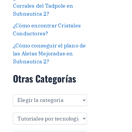
Corrales del Tadpole en
Subnautica 2?
¿Cómo encontrar Cristales
Conductores?
¿Cómo conseguir el plano de
las Aletas Mejoradas en
Subnautica 2?
Otras Categorías
O
t
r
a
s
C