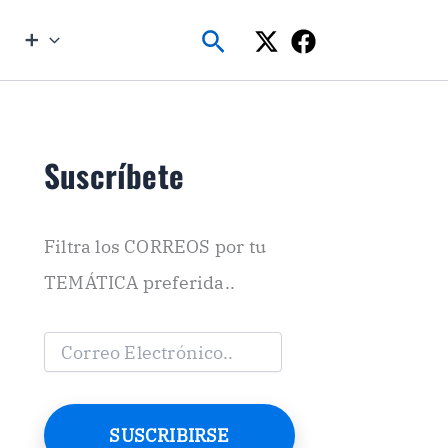
Buscar
➕
Suscríbete
Filtra los CORREOS por tu
TEMÁTICA preferida..
C
o
r
r
e
SUSCRIBIRSE
o