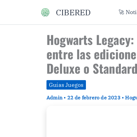
Ir
CIBERED
🚀 Not
al
contenido
Hogwarts Legacy: 
entre las edicione
Deluxe o Standar
Guías Juegos
Admin
•
22 de febrero de 2023
•
Hogw