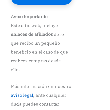
E
l
e
Aviso Importante
c
t
Este sitio web, incluye
r
ó
enlaces de afiliados
de lo
n
i
que recibo un pequeño
c
beneficio en el caso de que
o
.
realices compras desde
.
ellos.
Más información en nuestro
aviso legal
, ante cualquier
duda puedes contactar