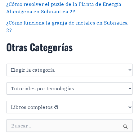
¿Cómo resolver el puzle de la Planta de Energía
Alienígena en Subnautica 2?
¿Cómo funciona la granja de metales en Subnatica
2?
Otras Categorías
O
t
r
a
s
C
a
t
e
g
B
o
u
r
s