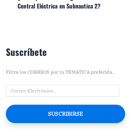
Central Eléctrica en Subnautica 2?
Suscríbete
Filtra los CORREOS por tu TEMÁTICA preferida..
C
o
r
r
e
SUSCRIBIRSE
o
E
l