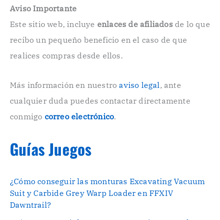
e
Aviso Importante
c
Este sitio web, incluye
enlaces de afiliados
de lo que
t
r
recibo un pequeño beneficio en el caso de que
ó
n
realices compras desde ellos.
i
c
o
Más información en nuestro
aviso legal
, ante
.
cualquier duda puedes contactar directamente
.
conmigo
correo electrónico
.
Guías Juegos
¿Cómo conseguir las monturas Excavating Vacuum
Suit y Carbide Grey Warp Loader en FFXIV
Dawntrail?