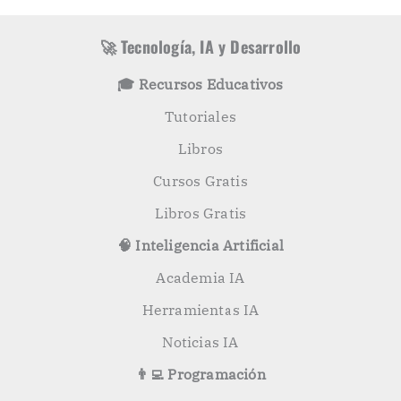
í
c
a
a
s
r
🚀 Tecnología, IA y Desarrollo
p
o
🎓 Recursos Educativos
r
:
Tutoriales
Libros
Cursos Gratis
Libros Gratis
🧠 Inteligencia Artificial
Academia IA
Herramientas IA
Noticias IA
👨‍💻 Programación