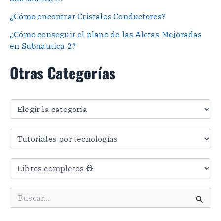
¿Cómo encontrar Cristales Conductores?
¿Cómo conseguir el plano de las Aletas Mejoradas
en Subnautica 2?
Otras Categorías
O
t
r
a
s
C
a
t
e
g
B
o
u
r
s