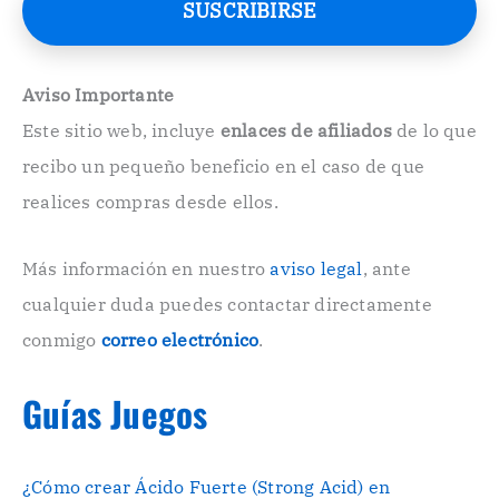
SUSCRIBIRSE
o
E
l
e
Aviso Importante
c
Este sitio web, incluye
enlaces de afiliados
de lo que
t
r
recibo un pequeño beneficio en el caso de que
ó
n
realices compras desde ellos.
i
c
o
Más información en nuestro
aviso legal
, ante
.
cualquier duda puedes contactar directamente
.
conmigo
correo electrónico
.
Guías Juegos
¿Cómo crear Ácido Fuerte (Strong Acid) en