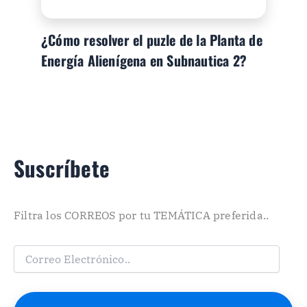
¿Cómo resolver el puzle de la Planta de
Energía Alienígena en Subnautica 2?
Suscríbete
Filtra los CORREOS por tu TEMÁTICA preferida..
C
o
r
r
e