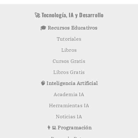
í
c
a
a
s
r
🚀 Tecnología, IA y Desarrollo
p
o
🎓 Recursos Educativos
r
:
Tutoriales
Libros
Cursos Gratis
Libros Gratis
🧠 Inteligencia Artificial
Academia IA
Herramientas IA
Noticias IA
👨‍💻 Programación