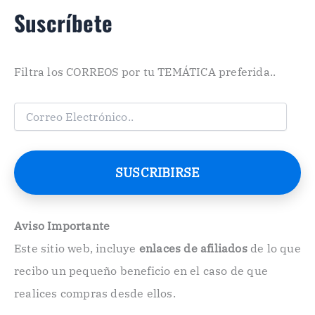
Suscríbete
Filtra los CORREOS por tu TEMÁTICA preferida..
C
o
r
r
e
SUSCRIBIRSE
o
E
l
e
Aviso Importante
c
Este sitio web, incluye
enlaces de afiliados
de lo que
t
r
recibo un pequeño beneficio en el caso de que
ó
n
realices compras desde ellos.
i