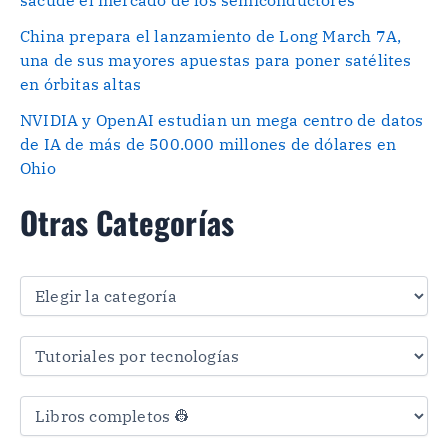
sacude el mercado de los semiconductores
China prepara el lanzamiento de Long March 7A,
una de sus mayores apuestas para poner satélites
en órbitas altas
NVIDIA y OpenAI estudian un mega centro de datos
de IA de más de 500.000 millones de dólares en
Ohio
Otras Categorías
O
t
r
a
s
C
a
t
e