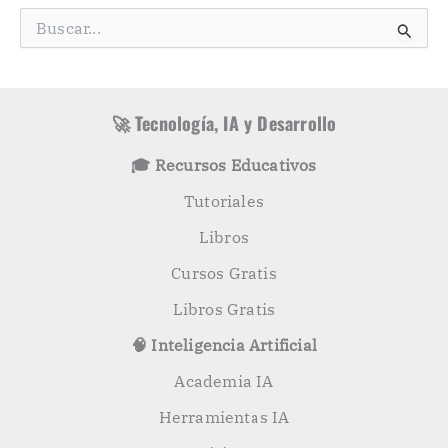
g
B
o
u
r
s
í
c
a
a
s
r
🚀 Tecnología, IA y Desarrollo
p
o
🎓 Recursos Educativos
r
:
Tutoriales
Libros
Cursos Gratis
Libros Gratis
🧠 Inteligencia Artificial
Academia IA
Herramientas IA