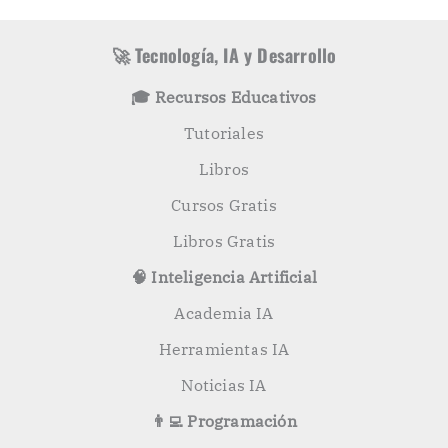
í
c
a
a
s
r
🚀 Tecnología, IA y Desarrollo
p
o
🎓 Recursos Educativos
r
:
Tutoriales
Libros
Cursos Gratis
Libros Gratis
🧠 Inteligencia Artificial
Academia IA
Herramientas IA
Noticias IA
👨‍💻 Programación