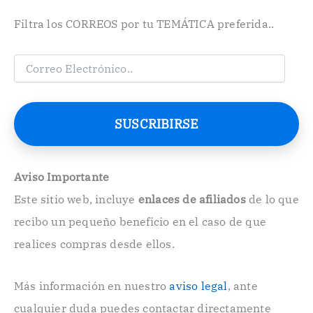
Filtra los CORREOS por tu TEMÁTICA preferida..
C
o
r
r
e
SUSCRIBIRSE
o
E
l
e
Aviso Importante
c
Este sitio web, incluye
enlaces de afiliados
de lo que
t
r
recibo un pequeño beneficio en el caso de que
ó
n
realices compras desde ellos.
i
c
o
Más información en nuestro
aviso legal
, ante
.
cualquier duda puedes contactar directamente
.