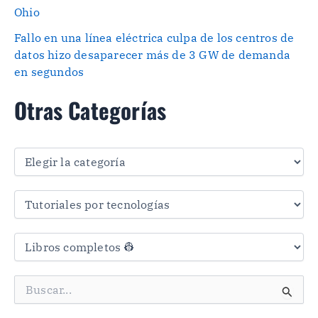
Ohio
Fallo en una línea eléctrica culpa de los centros de
datos hizo desaparecer más de 3 GW de demanda
en segundos
Otras Categorías
O
t
r
a
s
C
a
t
e
g
B
o
u
r
s