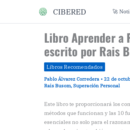
Ir
CIBERED
🚀 Not
al
contenido
Libro Aprender a
escrito por Rais 
Libros Recomendados
Pablo Álvarez Corredera
•
22 de octu
Rais Busom
,
Superación Personal
Este libro te proporcionará los co
métodos que funcionan y las 10 fu
esenciales no solo para el razonam