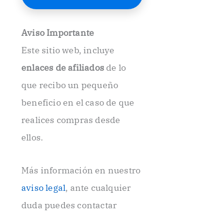
E
l
e
Aviso Importante
c
t
Este sitio web, incluye
r
ó
enlaces de afiliados
de lo
n
i
que recibo un pequeño
c
beneficio en el caso de que
o
.
realices compras desde
.
ellos.
Más información en nuestro
aviso legal
, ante cualquier
duda puedes contactar