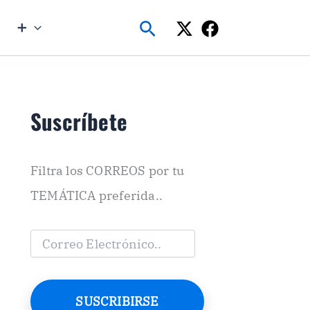
Buscar
➕
Suscríbete
Filtra los CORREOS por tu
TEMÁTICA preferida..
C
o
r
r
e
SUSCRIBIRSE
o