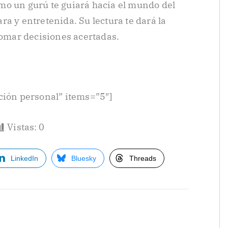
mo un gurú te guiará hacia el mundo del
a y entretenida. Su lectura te dará la
tomar decisiones acertadas.
ción personal” items=”5″]
Vistas:
0
LinkedIn
Bluesky
Threads