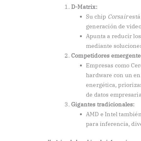
D-Matrix:
Su chip
Corsair
está
generación de video
Apunta a reducir los
mediante soluciones
Competidores emergente
Empresas como Cere
hardware con un enf
energética, prioriz
de datos empresaria
Gigantes tradicionales:
AMD e Intel también
para inferencia, div