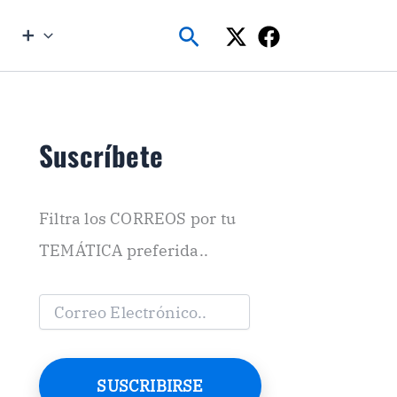
Buscar
➕
Suscríbete
Filtra los CORREOS por tu
TEMÁTICA preferida..
C
o
r
r
e
SUSCRIBIRSE
o