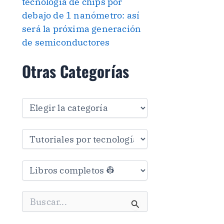
tecnología de chips por
debajo de 1 nanómetro: así
será la próxima generación
de semiconductores
Otras Categorías
O
t
r
a
s
C
a
t
e
g
B
o
u
r
s
í