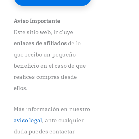
E
l
e
Aviso Importante
c
t
Este sitio web, incluye
r
ó
enlaces de afiliados
de lo
n
i
que recibo un pequeño
c
beneficio en el caso de que
o
.
realices compras desde
.
ellos.
Más información en nuestro
aviso legal
, ante cualquier
duda puedes contactar