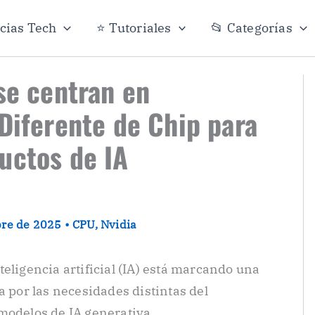
icias Tech
⭐ Tutoriales
📂 Categorías
se centran en
 Diferente de Chip para
uctos de IA
bre de 2025
•
CPU
,
Nvidia
eligencia artificial (IA) está marcando una
a por las necesidades distintas del
modelos de IA generativa.