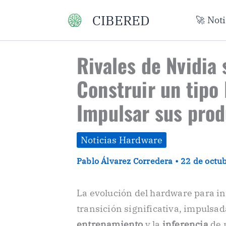
Ir
CIBERED
🚀 Not
al
contenido
Rivales de Nvidia 
Construir un tipo
Impulsar sus prod
Noticias Hardware
Pablo Álvarez Corredera
•
22 de octu
La evolución del hardware para int
transición significativa, impulsad
entrenamiento
y la
inferencia
de 