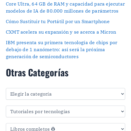
Core Ultra, 64 GB de RAM y capacidad para ejecutar
modelos de IA de 80.000 millones de parámetros
Cómo Sustituir tu Portátil por un Smartphone
CXMT acelera su expansión y se acerca a Micron
IBM presenta su primera tecnología de chips por
debajo de 1 nanómetro: así será la próxima
generación de semiconductores
Otras Categorías
O
t
r
a
s
C
a