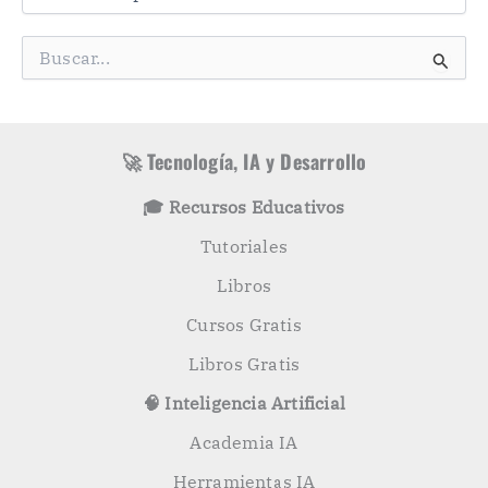
t
e
g
B
o
u
r
s
í
c
a
a
s
r
🚀 Tecnología, IA y Desarrollo
p
o
🎓 Recursos Educativos
r
:
Tutoriales
Libros
Cursos Gratis
Libros Gratis
🧠 Inteligencia Artificial
Academia IA
Herramientas IA