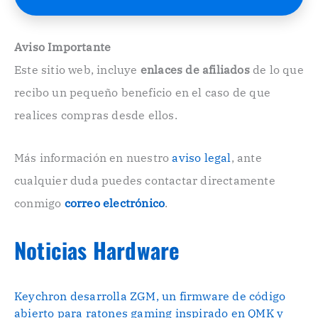
E
l
e
Aviso Importante
c
Este sitio web, incluye
enlaces de afiliados
de lo que
t
r
recibo un pequeño beneficio en el caso de que
ó
n
realices compras desde ellos.
i
c
o
Más información en nuestro
aviso legal
, ante
.
cualquier duda puedes contactar directamente
.
conmigo
correo electrónico
.
Noticias Hardware
Keychron desarrolla ZGM, un firmware de código
abierto para ratones gaming inspirado en QMK y