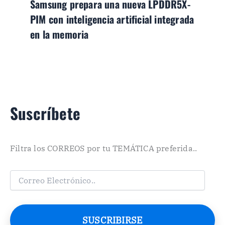
Samsung prepara una nueva LPDDR5X-
PIM con inteligencia artificial integrada
en la memoria
Suscríbete
Filtra los CORREOS por tu TEMÁTICA preferida..
C
o
r
r
e
SUSCRIBIRSE
o