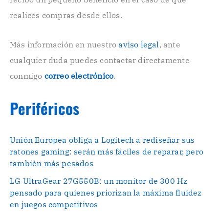
ó
n
realices compras desde ellos.
i
c
o
Más información en nuestro
aviso legal
, ante
.
cualquier duda puedes contactar directamente
.
conmigo
correo electrónico
.
Periféricos
Unión Europea obliga a Logitech a rediseñar sus
ratones gaming: serán más fáciles de reparar, pero
también más pesados
LG UltraGear 27G550B: un monitor de 300 Hz
pensado para quienes priorizan la máxima fluidez
en juegos competitivos