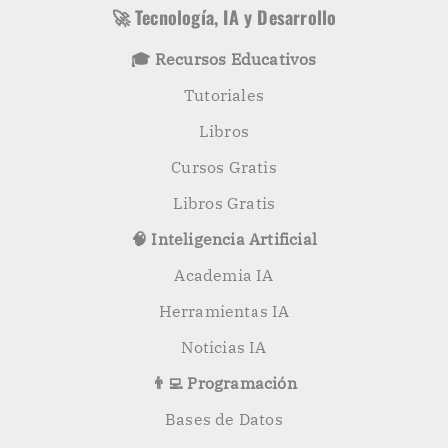
s
r
🚀 Tecnología, IA y Desarrollo
p
o
🎓 Recursos Educativos
r
:
Tutoriales
Libros
Cursos Gratis
Libros Gratis
🧠 Inteligencia Artificial
Academia IA
Herramientas IA
Noticias IA
👨‍💻 Programación
Bases de Datos