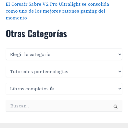
El Corsair Sabre V2 Pro Ultralight se consolida
como uno de los mejores ratones gaming del
momento
Otras Categorías
O
t
r
a
s
C
a
t
e
g
B
o
u
r
s
í
c
a
a