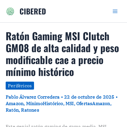
Ir
CIBERED
al
contenido
Ratón Gaming MSI Clutch
GM08 de alta calidad y peso
modificable cae a precio
mínimo histórico
Periféricos
Pablo Álvarez Corredera
•
22 de octubre de 2025
•
Amazon
,
MínimoHistórico
,
MSI
,
OfertasAmazon
,
Ratón
,
Ratones
Este genial ratón gaming de gama media, MSI