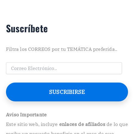
Suscríbete
Filtra los CORREOS por tu TEMÁTICA preferida..
C
o
r
r
e
SUSCRIBIRSE
o
E
l
e
Aviso Importante
c
Este sitio web, incluye
enlaces de afiliados
de lo que
t
r
recibo un pequeño beneficio en el caso de que