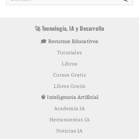
o
u
r
s
í
c
a
a
s
r
🚀 Tecnología, IA y Desarrollo
p
o
🎓 Recursos Educativos
r
:
Tutoriales
Libros
Cursos Gratis
Libros Gratis
🧠 Inteligencia Artificial
Academia IA
Herramientas IA
Noticias IA