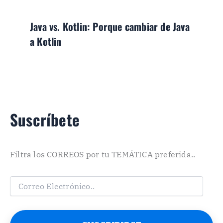
Java vs. Kotlin: Porque cambiar de Java
a Kotlin
Suscríbete
Filtra los CORREOS por tu TEMÁTICA preferida..
C
o
r
r
e