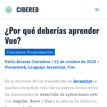
Ir
CIBERED
al
contenido
¿Por qué deberías aprender
Vue?
Conceptos Programación
Pablo Álvarez Corredera
•
22 de octubre de 2025
•
Framework
,
Lenguaje Javascript
,
Vue
En el mercado de los frameworks de
Javascript
se
pueden identificar tres claros líderes obvios entre
los frameworks de
desarrollo de aplicaciones web
:
Con
Angular
,
React
y
Vue
a la cabeza de todos los