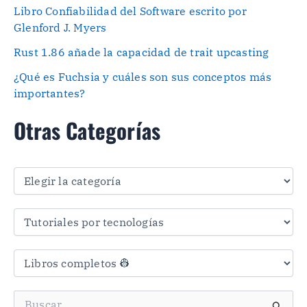
Libro Confiabilidad del Software escrito por
Glenford J. Myers
Rust 1.86 añade la capacidad de trait upcasting
¿Qué es Fuchsia y cuáles son sus conceptos más
importantes?
Otras Categorías
O
t
r
a
s
C
a
t
e
g
B