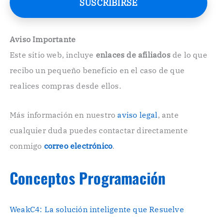
SUSCRIBIRSE
o
E
l
e
Aviso Importante
c
Este sitio web, incluye
enlaces de afiliados
de lo que
t
r
recibo un pequeño beneficio en el caso de que
ó
n
realices compras desde ellos.
i
c
o
Más información en nuestro
aviso legal
, ante
.
cualquier duda puedes contactar directamente
.
conmigo
correo electrónico
.
Conceptos Programación
WeakC4: La solución inteligente que Resuelve