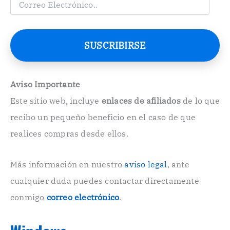
o
r
r
e
SUSCRIBIRSE
o
E
l
e
Aviso Importante
c
Este sitio web, incluye
enlaces de afiliados
de lo que
t
r
recibo un pequeño beneficio en el caso de que
ó
n
realices compras desde ellos.
i
c
o
Más información en nuestro
aviso legal
, ante
.
cualquier duda puedes contactar directamente
.
conmigo
correo electrónico
.