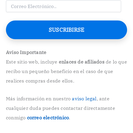
C
o
r
r
e
SUSCRIBIRSE
o
E
l
e
Aviso Importante
c
Este sitio web, incluye
enlaces de afiliados
de lo que
t
r
recibo un pequeño beneficio en el caso de que
ó
n
realices compras desde ellos.
i
c
o
Más información en nuestro
aviso legal
, ante
.
cualquier duda puedes contactar directamente
.
conmigo
correo electrónico
.