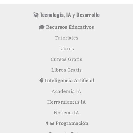
í
c
a
a
s
r
🚀 Tecnología, IA y Desarrollo
p
o
🎓 Recursos Educativos
r
:
Tutoriales
Libros
Cursos Gratis
Libros Gratis
🧠 Inteligencia Artificial
Academia IA
Herramientas IA
Noticias IA
👨‍💻 Programación