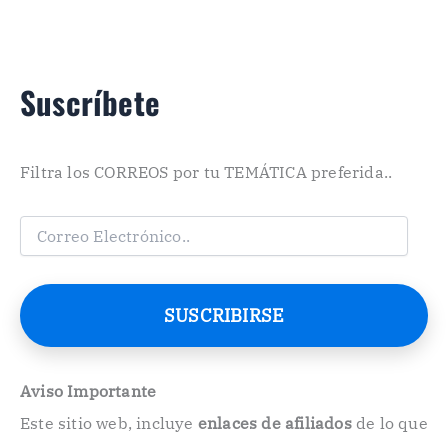
Suscríbete
Filtra los CORREOS por tu TEMÁTICA preferida..
C
o
r
r
e
SUSCRIBIRSE
o
E
l
e
Aviso Importante
c
Este sitio web, incluye
enlaces de afiliados
de lo que
t
r