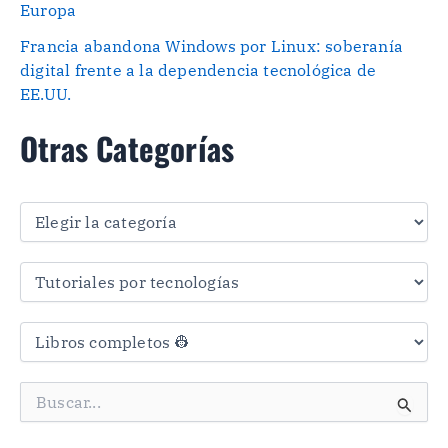
Europa
Francia abandona Windows por Linux: soberanía
digital frente a la dependencia tecnológica de
EE.UU.
Otras Categorías
O
t
r
a
s
C
a
t
e
g
B
o
u
r
s