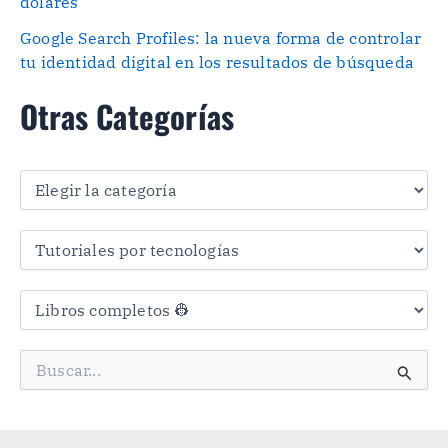
dólares
Google Search Profiles: la nueva forma de controlar
tu identidad digital en los resultados de búsqueda
Otras Categorías
O
t
r
a
s
C
a
t
e
g
B
o
u
r
s
í
c
a
a