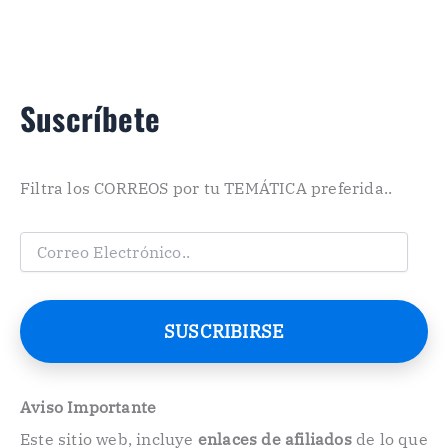
Suscríbete
Filtra los CORREOS por tu TEMÁTICA preferida..
C
o
r
r
e
SUSCRIBIRSE
o
E
l
e
Aviso Importante
c
Este sitio web, incluye
enlaces de afiliados
de lo que
t