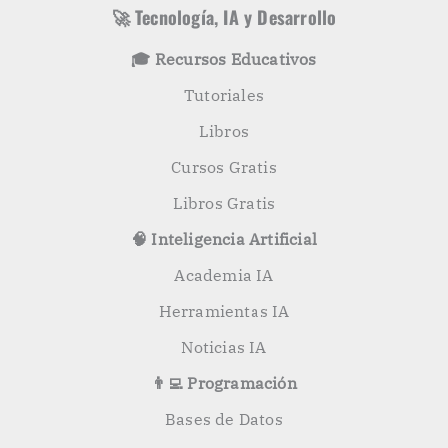
s
r
🚀 Tecnología, IA y Desarrollo
p
o
🎓 Recursos Educativos
r
:
Tutoriales
Libros
Cursos Gratis
Libros Gratis
🧠 Inteligencia Artificial
Academia IA
Herramientas IA
Noticias IA
👨‍💻 Programación
Bases de Datos