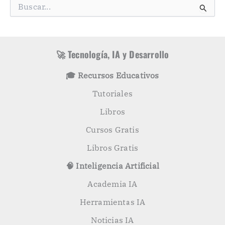
g
B
o
u
r
s
í
c
a
a
s
r
🚀 Tecnología, IA y Desarrollo
p
o
🎓 Recursos Educativos
r
:
Tutoriales
Libros
Cursos Gratis
Libros Gratis
🧠 Inteligencia Artificial
Academia IA
Herramientas IA
Noticias IA