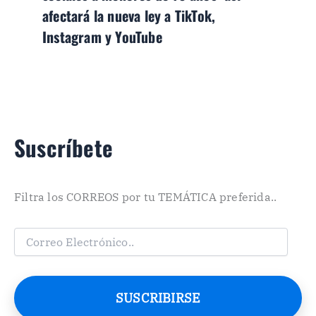
afectará la nueva ley a TikTok,
Instagram y YouTube
Suscríbete
Filtra los CORREOS por tu TEMÁTICA preferida..
C
o
r
r
e
SUSCRIBIRSE
o