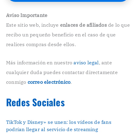
E
l
e
Aviso Importante
c
Este sitio web, incluye
enlaces de afiliados
de lo que
t
r
recibo un pequeño beneficio en el caso de que
ó
n
realices compras desde ellos.
i
c
o
Más información en nuestro
aviso legal
, ante
.
cualquier duda puedes contactar directamente
.
conmigo
correo electrónico
.
Redes Sociales
TikTok y Disney+ se unen: los vídeos de fans
podrían llegar al servicio de streaming