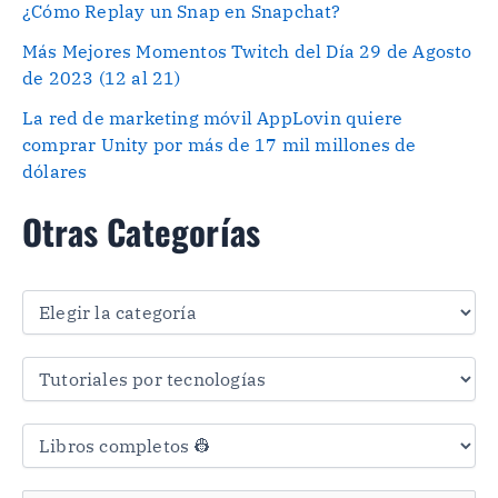
¿Cómo Replay un Snap en Snapchat?
Más Mejores Momentos Twitch del Día 29 de Agosto
de 2023 (12 al 21)
La red de marketing móvil AppLovin quiere
comprar Unity por más de 17 mil millones de
dólares
Otras Categorías
O
t
r
a
s
C
a
t
e