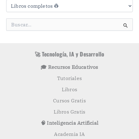
a
t
e
g
B
o
u
r
s
í
c
a
a
s
r
🚀 Tecnología, IA y Desarrollo
p
o
🎓 Recursos Educativos
r
:
Tutoriales
Libros
Cursos Gratis
Libros Gratis
🧠 Inteligencia Artificial
Academia IA