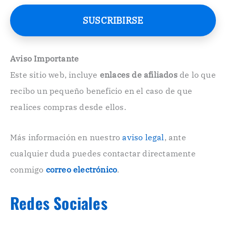
r
e
SUSCRIBIRSE
o
E
l
e
Aviso Importante
c
Este sitio web, incluye
enlaces de afiliados
de lo que
t
r
recibo un pequeño beneficio en el caso de que
ó
n
realices compras desde ellos.
i
c
o
Más información en nuestro
aviso legal
, ante
.
cualquier duda puedes contactar directamente
.
conmigo
correo electrónico
.
Redes Sociales