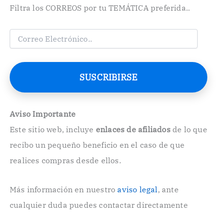
Filtra los CORREOS por tu TEMÁTICA preferida..
C
o
r
r
e
SUSCRIBIRSE
o
E
l
e
Aviso Importante
c
Este sitio web, incluye
enlaces de afiliados
de lo que
t
r
recibo un pequeño beneficio en el caso de que
ó
n
realices compras desde ellos.
i
c
o
Más información en nuestro
aviso legal
, ante
.
cualquier duda puedes contactar directamente
.