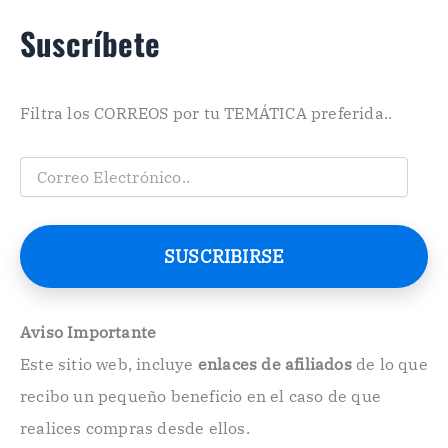
Suscríbete
Filtra los CORREOS por tu TEMÁTICA preferida..
C
o
r
r
e
SUSCRIBIRSE
o
E
l
e
Aviso Importante
c
Este sitio web, incluye
enlaces de afiliados
de lo que
t
r
recibo un pequeño beneficio en el caso de que
ó
n
realices compras desde ellos.
i