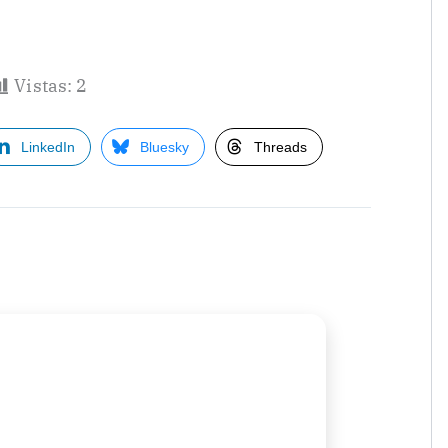
Vistas:
2
LinkedIn
Bluesky
Threads