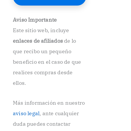
E
l
e
Aviso Importante
c
t
Este sitio web, incluye
r
ó
enlaces de afiliados
de lo
n
i
que recibo un pequeño
c
beneficio en el caso de que
o
.
realices compras desde
.
ellos.
Más información en nuestro
aviso legal
, ante cualquier
duda puedes contactar