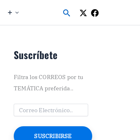
Buscar
➕
Suscríbete
Filtra los CORREOS por tu
TEMÁTICA preferida..
C
o
r
r
e
SUSCRIBIRSE
o