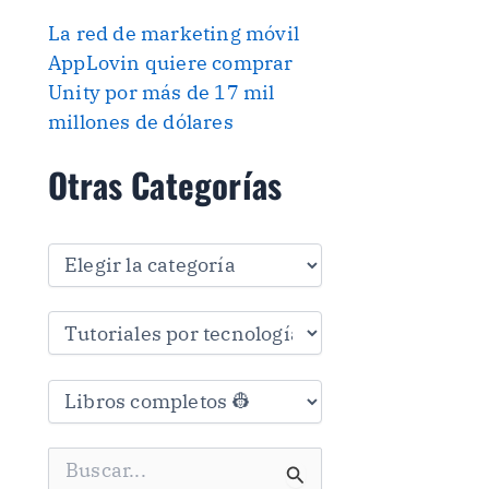
La red de marketing móvil
AppLovin quiere comprar
Unity por más de 17 mil
millones de dólares
Otras Categorías
O
t
r
a
s
C
a
t
e
g
B
o
u