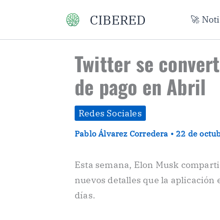
Ir
CIBERED
🚀 Not
al
contenido
Twitter se conver
de pago en Abril
Redes Sociales
Pablo Álvarez Corredera
•
22 de octu
Esta semana, Elon Musk compartió 
nuevos detalles que la aplicació
días.