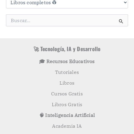
t
e
g
B
o
u
r
s
í
c
a
a
s
r
🚀 Tecnología, IA y Desarrollo
p
o
🎓 Recursos Educativos
r
:
Tutoriales
Libros
Cursos Gratis
Libros Gratis
🧠 Inteligencia Artificial
Academia IA