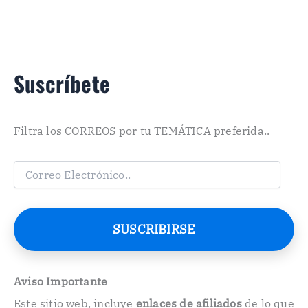
Suscríbete
Filtra los CORREOS por tu TEMÁTICA preferida..
C
o
r
r
e
SUSCRIBIRSE
o
E
l
e
Aviso Importante
c
Este sitio web, incluye
enlaces de afiliados
de lo que
t