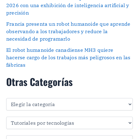
2026 con una exhibición de inteligencia artificial y
precisión
Francia presenta un robot humanoide que aprende
observando a los trabajadores y reduce la
necesidad de programarlo
El robot humanoide canadiense MH3 quiere
hacerse cargo de los trabajos más peligrosos en las
fábricas
Otras Categorías
O
t
r
a
s
C
a