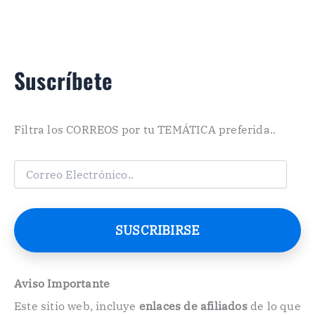
Suscríbete
Filtra los CORREOS por tu TEMÁTICA preferida..
C
o
r
r
e
SUSCRIBIRSE
o
E
l
e
Aviso Importante
c
Este sitio web, incluye
enlaces de afiliados
de lo que
t