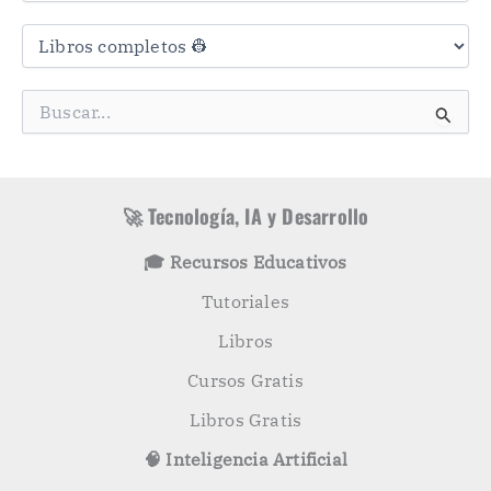
C
a
t
e
g
B
o
u
r
s
í
c
a
a
s
r
🚀 Tecnología, IA y Desarrollo
p
o
🎓 Recursos Educativos
r
:
Tutoriales
Libros
Cursos Gratis
Libros Gratis
🧠 Inteligencia Artificial