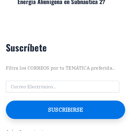
Energía Alienígena en Subnautica 2?
Suscríbete
Filtra los CORREOS por tu TEMÁTICA preferida..
C
o
r
r
e
SUSCRIBIRSE
o
E
l
e