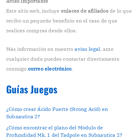
Aviso Importante
c
Este sitio web, incluye
enlaces de afiliados
de lo que
t
r
recibo un pequeño beneficio en el caso de que
ó
n
realices compras desde ellos.
i
c
o
Más información en nuestro
aviso legal
, ante
.
cualquier duda puedes contactar directamente
.
conmigo
correo electrónico
.
Guías Juegos
¿Cómo crear Ácido Fuerte (Strong Acid) en
Subnautica 2?
¿Cómo encontrar el plano del Módulo de
Profundidad Mk. 1 del Tadpole en Subnautica 2?