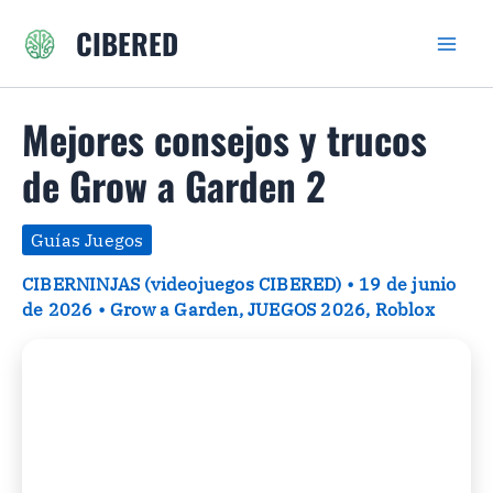
Ir
CIBERED
al
contenido
Mejores consejos y trucos
de Grow a Garden 2
Guías Juegos
CIBERNINJAS (videojuegos CIBERED)
•
19 de junio
de 2026
•
Grow a Garden
,
JUEGOS 2026
,
Roblox