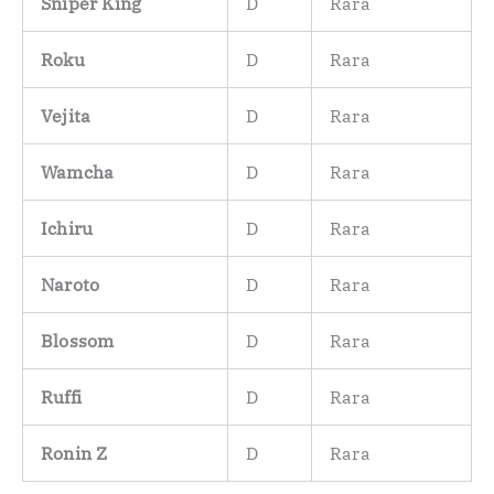
Sniper King
D
Rara
Roku
D
Rara
Vejita
D
Rara
Wamcha
D
Rara
Ichiru
D
Rara
Naroto
D
Rara
Blossom
D
Rara
Ruffi
D
Rara
Ronin Z
D
Rara