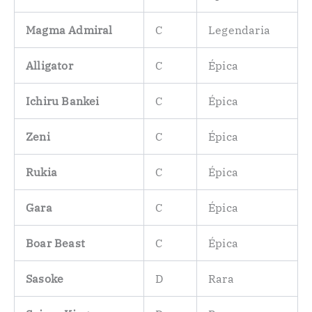
Magma Admiral
C
Legendaria
Alligator
C
Épica
Ichiru Bankei
C
Épica
Zeni
C
Épica
Rukia
C
Épica
Gara
C
Épica
Boar Beast
C
Épica
Sasoke
D
Rara