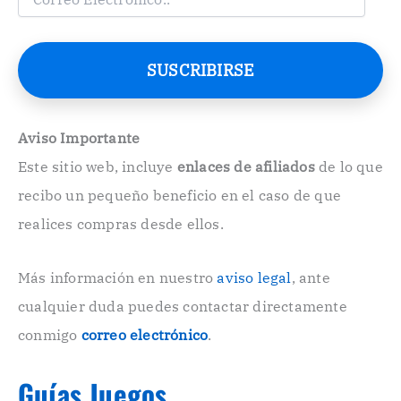
o
r
r
e
SUSCRIBIRSE
o
E
l
e
Aviso Importante
c
Este sitio web, incluye
enlaces de afiliados
de lo que
t
r
recibo un pequeño beneficio en el caso de que
ó
n
realices compras desde ellos.
i
c
o
Más información en nuestro
aviso legal
, ante
.
cualquier duda puedes contactar directamente
.
conmigo
correo electrónico
.
Guías Juegos