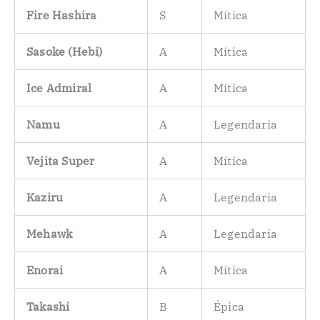
Fire Hashira
S
Mítica
Sasoke (Hebi)
A
Mítica
Ice Admiral
A
Mítica
Namu
A
Legendaria
Vejita Super
A
Mítica
Kaziru
A
Legendaria
Mehawk
A
Legendaria
Enorai
A
Mítica
Takashi
B
Épica