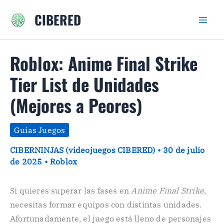
Ir
CIBERED
al
contenido
Roblox: Anime Final Strike
Tier List de Unidades
(Mejores a Peores)
Guías Juegos
CIBERNINJAS (videojuegos CIBERED)
•
30 de julio
de 2025
•
Roblox
Si quieres superar las fases en
Anime Final Strike
,
necesitas formar equipos con distintas unidades.
Afortunadamente, el juego está lleno de personajes