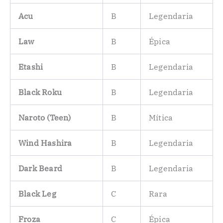
Acu
B
Legendaria
Law
B
Épica
Etashi
B
Legendaria
Black Roku
B
Legendaria
Naroto (Teen)
B
Mítica
Wind Hashira
B
Legendaria
Dark Beard
B
Legendaria
Black Leg
C
Rara
Froza
C
Épica