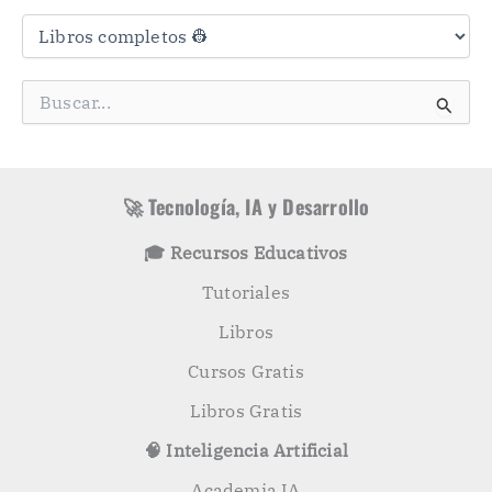
C
a
t
e
g
B
o
u
r
s
í
c
a
a
s
r
🚀 Tecnología, IA y Desarrollo
p
o
🎓 Recursos Educativos
r
:
Tutoriales
Libros
Cursos Gratis
Libros Gratis
🧠 Inteligencia Artificial
Academia IA