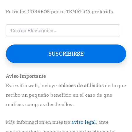
Filtra los CORREOS por tu TEMÁTICA preferida..
C
o
r
r
e
SUSCRIBIRSE
o
E
l
e
Aviso Importante
c
Este sitio web, incluye
enlaces de afiliados
de lo que
t
r
recibo un pequeño beneficio en el caso de que
ó
n
realices compras desde ellos.
i
c
o
Más información en nuestro
aviso legal
, ante
.
cualquier duda puedes contactar directamente