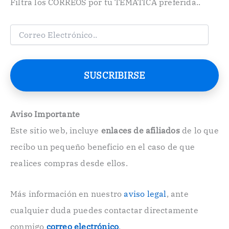
Filtra los CORREOS por tu TEMÁTICA preferida..
C
o
r
r
e
SUSCRIBIRSE
o
E
l
e
Aviso Importante
c
Este sitio web, incluye
enlaces de afiliados
de lo que
t
r
recibo un pequeño beneficio en el caso de que
ó
n
realices compras desde ellos.
i
c
o
Más información en nuestro
aviso legal
, ante
.
cualquier duda puedes contactar directamente
.
conmigo
correo electrónico
.