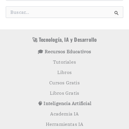
e
g
B
o
u
r
s
í
c
a
a
s
r
🚀 Tecnología, IA y Desarrollo
p
o
🎓 Recursos Educativos
r
:
Tutoriales
Libros
Cursos Gratis
Libros Gratis
🧠 Inteligencia Artificial
Academia IA
Herramientas IA