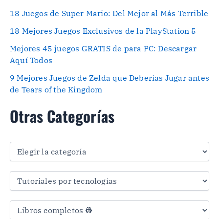
18 Juegos de Super Mario: Del Mejor al Más Terrible
18 Mejores Juegos Exclusivos de la PlayStation 5
Mejores 45 juegos GRATIS de para PC: Descargar
Aquí Todos
9 Mejores Juegos de Zelda que Deberías Jugar antes
de Tears of the Kingdom
Otras Categorías
O
t
r
a
s
C
a
t