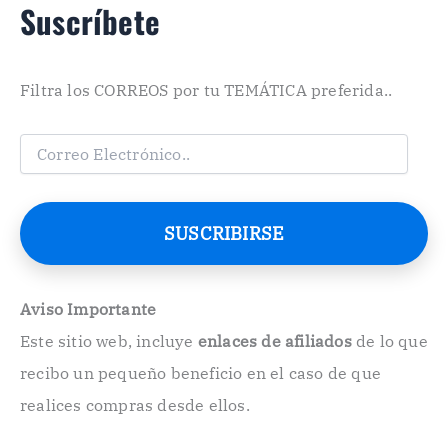
Suscríbete
Filtra los CORREOS por tu TEMÁTICA preferida..
C
o
r
r
e
SUSCRIBIRSE
o
E
l
e
Aviso Importante
c
Este sitio web, incluye
enlaces de afiliados
de lo que
t
r
recibo un pequeño beneficio en el caso de que
ó
n
realices compras desde ellos.
i
c