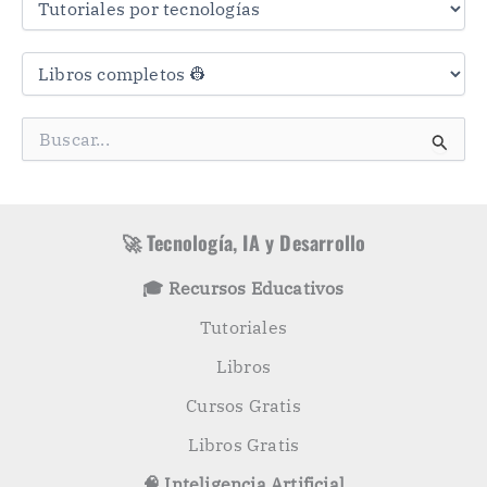
s
C
a
t
e
g
B
o
u
r
s
í
c
a
a
s
r
🚀 Tecnología, IA y Desarrollo
p
o
🎓 Recursos Educativos
r
:
Tutoriales
Libros
Cursos Gratis
Libros Gratis
🧠 Inteligencia Artificial