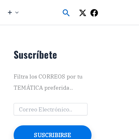
Buscar
➕
Suscríbete
Filtra los CORREOS por tu
TEMÁTICA preferida..
C
o
r
r
e
SUSCRIBIRSE
o