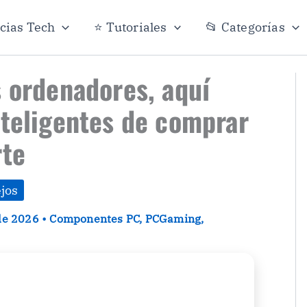
icias Tech
⭐ Tutoriales
📂 Categorías
s ordenadores, aquí
nteligentes de comprar
rte
jos
 de 2026
•
Componentes PC
,
PCGaming
,