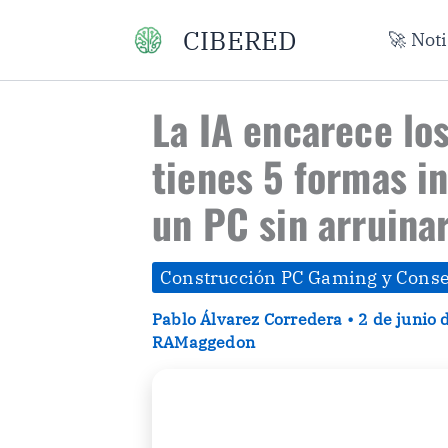
Ir
CIBERED
🚀 Not
al
contenido
La IA encarece lo
tienes 5 formas i
un PC sin arruina
Construcción PC Gaming y Conse
Pablo Álvarez Corredera
•
2 de junio
RAMaggedon