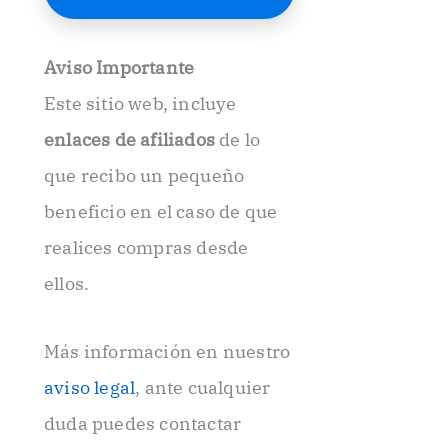
E
l
e
Aviso Importante
c
t
Este sitio web, incluye
r
ó
enlaces de afiliados
de lo
n
i
que recibo un pequeño
c
beneficio en el caso de que
o
.
realices compras desde
.
ellos.
Más información en nuestro
aviso legal
, ante cualquier
duda puedes contactar