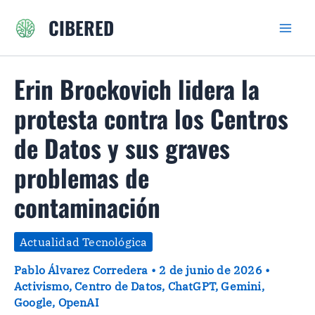
Ir
CIBERED
al
contenido
Erin Brockovich lidera la
protesta contra los Centros
de Datos y sus graves
problemas de
contaminación
Actualidad Tecnológica
Pablo Álvarez Corredera
•
2 de junio de 2026
•
Activismo
,
Centro de Datos
,
ChatGPT
,
Gemini
,
Google
,
OpenAI