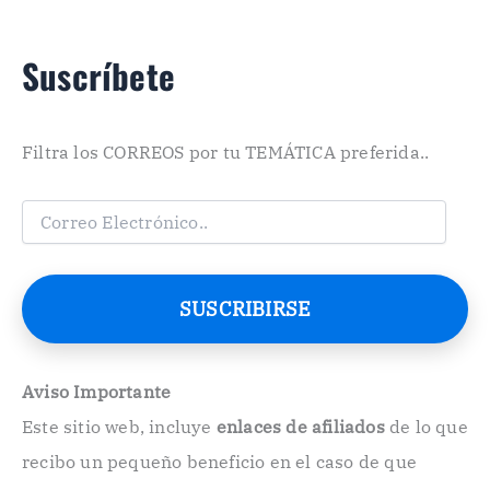
Suscríbete
Filtra los CORREOS por tu TEMÁTICA preferida..
C
o
r
r
e
SUSCRIBIRSE
o
E
l
e
Aviso Importante
c
Este sitio web, incluye
enlaces de afiliados
de lo que
t
r
recibo un pequeño beneficio en el caso de que
ó