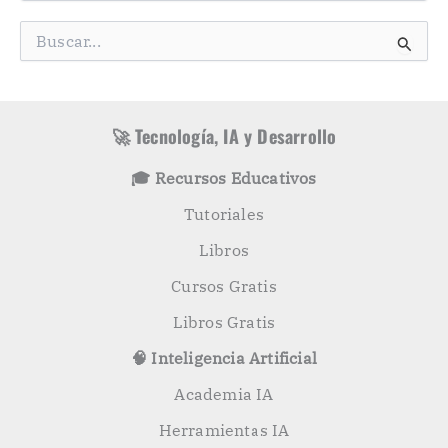
e
g
B
o
u
r
s
í
c
a
a
s
r
🚀 Tecnología, IA y Desarrollo
p
o
🎓 Recursos Educativos
r
:
Tutoriales
Libros
Cursos Gratis
Libros Gratis
🧠 Inteligencia Artificial
Academia IA
Herramientas IA