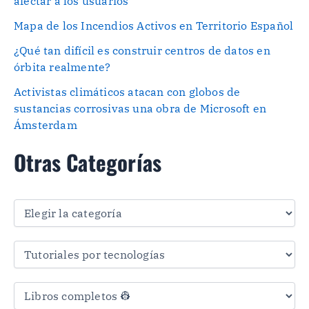
afectar a los usuarios
Mapa de los Incendios Activos en Territorio Español
¿Qué tan difícil es construir centros de datos en
órbita realmente?
Activistas climáticos atacan con globos de
sustancias corrosivas una obra de Microsoft en
Ámsterdam
Otras Categorías
O
t
r
a
s
C
a
t