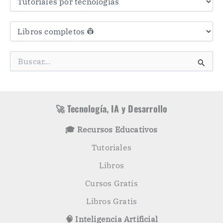
s
C
a
t
e
g
B
o
u
r
s
í
c
a
a
s
r
🚀 Tecnología, IA y Desarrollo
p
o
🎓 Recursos Educativos
r
:
Tutoriales
Libros
Cursos Gratis
Libros Gratis
🧠 Inteligencia Artificial