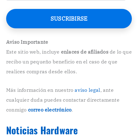
r
r
e
SUSCRIBIRSE
o
E
l
e
Aviso Importante
c
Este sitio web, incluye
enlaces de afiliados
de lo que
t
r
recibo un pequeño beneficio en el caso de que
ó
n
realices compras desde ellos.
i
c
o
Más información en nuestro
aviso legal
, ante
.
cualquier duda puedes contactar directamente
.
conmigo
correo electrónico
.
Noticias Hardware