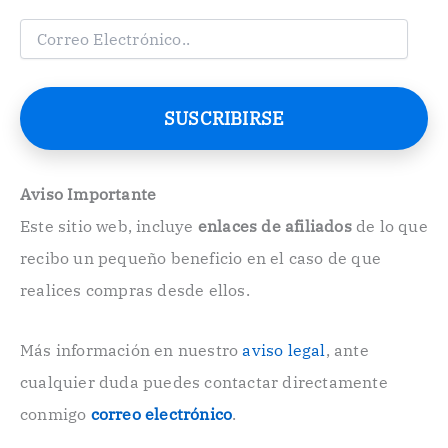
C
o
r
r
e
SUSCRIBIRSE
o
E
l
e
Aviso Importante
c
Este sitio web, incluye
enlaces de afiliados
de lo que
t
r
recibo un pequeño beneficio en el caso de que
ó
n
realices compras desde ellos.
i
c
o
Más información en nuestro
aviso legal
, ante
.
cualquier duda puedes contactar directamente
.
conmigo
correo electrónico
.