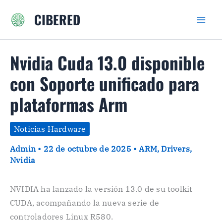
Ir
CIBERED
al
contenido
Nvidia Cuda 13.0 disponible
con Soporte unificado para
plataformas Arm
Noticias Hardware
Admin
•
22 de octubre de 2025
•
ARM
,
Drivers
,
Nvidia
NVIDIA ha lanzado la versión 13.0 de su toolkit
CUDA, acompañando la nueva serie de
controladores Linux R580.