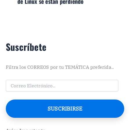
de Linux se están perdiendo
Suscríbete
Filtra los CORREOS por tu TEMÁTICA preferida..
C
o
r
r
e
SUSCRIBIRSE
o
E
l
e