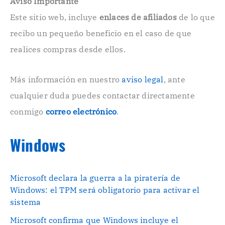
Aviso Importante
c
Este sitio web, incluye
enlaces de afiliados
de lo que
t
r
recibo un pequeño beneficio en el caso de que
ó
n
realices compras desde ellos.
i
c
o
Más información en nuestro
aviso legal
, ante
.
cualquier duda puedes contactar directamente
.
conmigo
correo electrónico
.
Windows
Microsoft declara la guerra a la piratería de
Windows: el TPM será obligatorio para activar el
sistema
Microsoft confirma que Windows incluye el