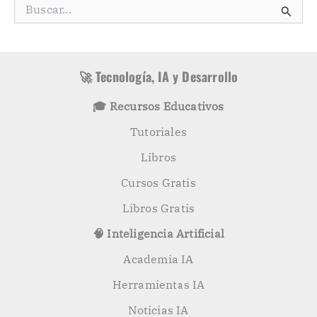
g
B
o
u
r
s
í
c
a
a
s
r
🚀 Tecnología, IA y Desarrollo
p
o
🎓 Recursos Educativos
r
:
Tutoriales
Libros
Cursos Gratis
Libros Gratis
🧠 Inteligencia Artificial
Academia IA
Herramientas IA
Noticias IA