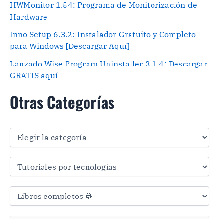
HWMonitor 1.54: Programa de Monitorización de
Hardware
Inno Setup 6.3.2: Instalador Gratuito y Completo
para Windows [Descargar Aquí]
Lanzado Wise Program Uninstaller 3.1.4: Descargar
GRATIS aquí
Otras Categorías
O
t
r
a
s
C
a
t
e