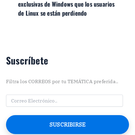
exclusivas de Windows que los usuarios
de Linux se están perdiendo
Suscríbete
Filtra los CORREOS por tu TEMÁTICA preferida..
C
o
r
r
e
SUSCRIBIRSE
o
E