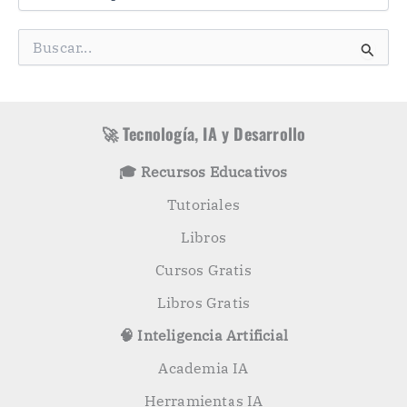
t
e
g
B
o
u
r
s
í
c
a
a
s
r
🚀 Tecnología, IA y Desarrollo
p
o
🎓 Recursos Educativos
r
:
Tutoriales
Libros
Cursos Gratis
Libros Gratis
🧠 Inteligencia Artificial
Academia IA
Herramientas IA