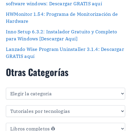
software windows: Descargar GRATIS aquí
HWMonitor 1.54: Programa de Monitorización de
Hardware
Inno Setup 6.3.2: Instalador Gratuito y Completo
para Windows [Descargar Aquí]
Lanzado Wise Program Uninstaller 3.1.4: Descargar
GRATIS aquí
Otras Categorías
O
t
r
a
s
C
a