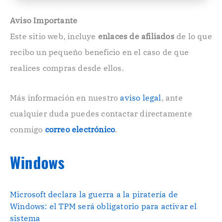
l
e
Aviso Importante
c
Este sitio web, incluye
enlaces de afiliados
de lo que
t
r
recibo un pequeño beneficio en el caso de que
ó
n
realices compras desde ellos.
i
c
o
Más información en nuestro
aviso legal
, ante
.
cualquier duda puedes contactar directamente
.
conmigo
correo electrónico
.
Windows
Microsoft declara la guerra a la piratería de
Windows: el TPM será obligatorio para activar el
sistema