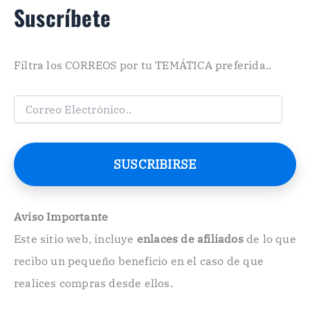
Suscríbete
Filtra los CORREOS por tu TEMÁTICA preferida..
C
o
r
r
e
SUSCRIBIRSE
o
E
l
e
Aviso Importante
c
Este sitio web, incluye
enlaces de afiliados
de lo que
t
r
recibo un pequeño beneficio en el caso de que
ó
n
realices compras desde ellos.
i
c