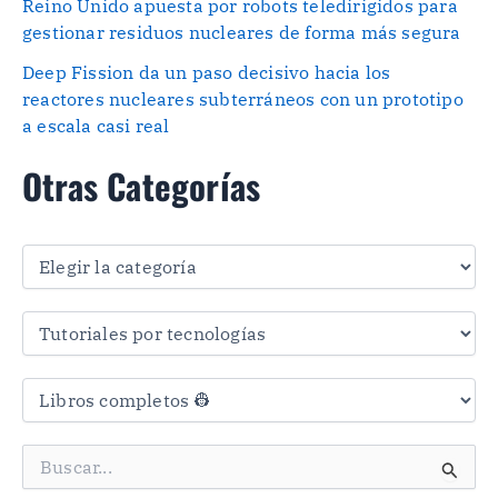
Reino Unido apuesta por robots teledirigidos para
gestionar residuos nucleares de forma más segura
Deep Fission da un paso decisivo hacia los
reactores nucleares subterráneos con un prototipo
a escala casi real
Otras Categorías
O
t
r
a
s
C
a
t
e
g
B
o
u