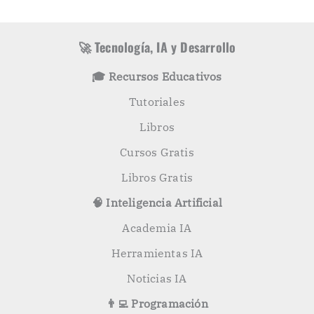
r
s
í
c
a
a
s
r
🚀 Tecnología, IA y Desarrollo
p
o
🎓 Recursos Educativos
r
:
Tutoriales
Libros
Cursos Gratis
Libros Gratis
🧠 Inteligencia Artificial
Academia IA
Herramientas IA
Noticias IA
👨‍💻 Programación