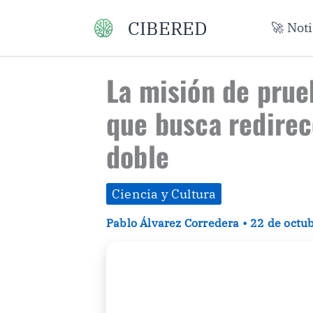
Ir
CIBERED
🚀 Not
al
contenido
La misión de prue
que busca redirec
doble
Ciencia y Cultura
Pablo Álvarez Corredera
•
22 de octu