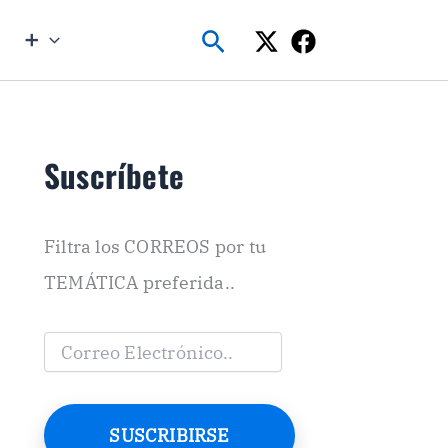
Buscar
➕
Suscríbete
Filtra los CORREOS por tu
TEMÁTICA preferida..
C
o
r
r
e
SUSCRIBIRSE
o