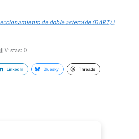
eccionamiento de doble asteroide (DART) |
Vistas:
0
LinkedIn
Bluesky
Threads