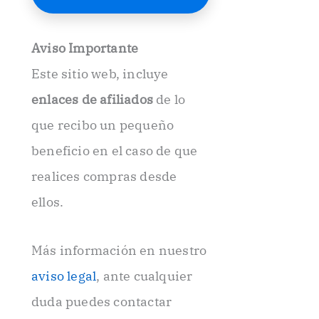
E
l
e
Aviso Importante
c
t
Este sitio web, incluye
r
ó
enlaces de afiliados
de lo
n
i
que recibo un pequeño
c
beneficio en el caso de que
o
.
realices compras desde
.
ellos.
Más información en nuestro
aviso legal
, ante cualquier
duda puedes contactar