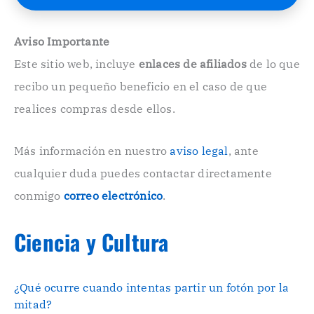
E
l
e
Aviso Importante
c
Este sitio web, incluye
enlaces de afiliados
de lo que
t
r
recibo un pequeño beneficio en el caso de que
ó
n
realices compras desde ellos.
i
c
o
Más información en nuestro
aviso legal
, ante
.
cualquier duda puedes contactar directamente
.
conmigo
correo electrónico
.
Ciencia y Cultura
¿Qué ocurre cuando intentas partir un fotón por la
mitad?