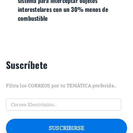
sistema para interceptar objetos
interestelares con un 30% menos de
combustible
Suscríbete
Filtra los CORREOS por tu TEMÁTICA preferida..
C
o
r
r
e
SUSCRIBIRSE
o