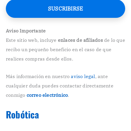
e
SUSCRIBIRSE
o
E
l
e
Aviso Importante
c
Este sitio web, incluye
enlaces de afiliados
de lo que
t
r
recibo un pequeño beneficio en el caso de que
ó
n
realices compras desde ellos.
i
c
o
Más información en nuestro
aviso legal
, ante
.
cualquier duda puedes contactar directamente
.
conmigo
correo electrónico
.
Robótica