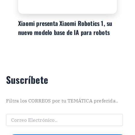
Xiaomi presenta Xiaomi Robotics 1, su
nuevo modelo base de IA para robots
Suscríbete
Filtra los CORREOS por tu TEMÁTICA preferida..
C
o
r
r