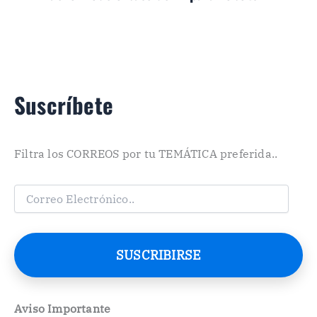
Suscríbete
Filtra los CORREOS por tu TEMÁTICA preferida..
C
o
r
r
e
SUSCRIBIRSE
o
E
l
e
Aviso Importante