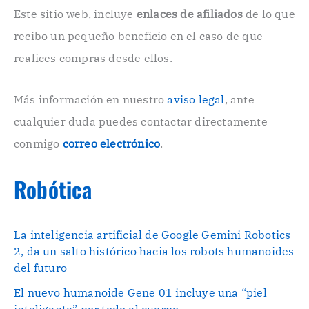
c
Este sitio web, incluye
enlaces de afiliados
de lo que
t
r
recibo un pequeño beneficio en el caso de que
ó
n
realices compras desde ellos.
i
c
o
Más información en nuestro
aviso legal
, ante
.
cualquier duda puedes contactar directamente
.
conmigo
correo electrónico
.
Robótica
La inteligencia artificial de Google Gemini Robotics
2, da un salto histórico hacia los robots humanoides
del futuro
El nuevo humanoide Gene 01 incluye una “piel
inteligente” por todo el cuerpo