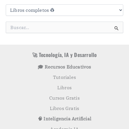
C
a
t
e
g
B
o
u
r
s
í
c
a
a
s
r
🚀 Tecnología, IA y Desarrollo
p
o
🎓 Recursos Educativos
r
:
Tutoriales
Libros
Cursos Gratis
Libros Gratis
🧠 Inteligencia Artificial